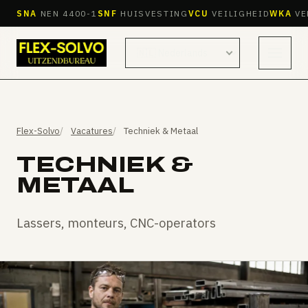
SNA
NEN 4400-1
SNF
HUISVESTING
VCU
VEILIGHEID
WKA
VE
Kies een taal
Menu
Flex-Solvo
Vacatures
Techniek & Metaal
TECHNIEK &
METAAL
Lassers, monteurs, CNC-operators