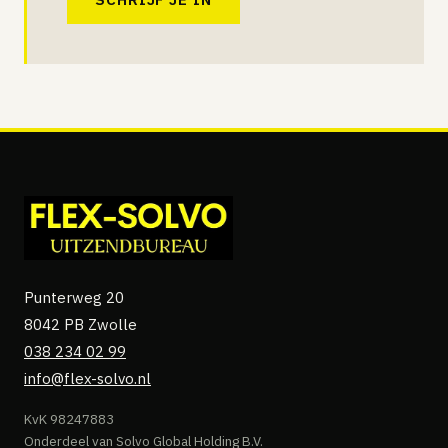
Punterweg 20
8042 PB Zwolle
038 234 02 99
info@flex-solvo.nl
KvK 98247883
Onderdeel van Solvo Global Holding B.V.